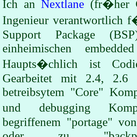
Ich an
Nextlane
(fr�her C
Ingenieur verantwortlich 
Support Package (BSP
einheimischen embedded 
Haupts�chlich ist Codi
Gearbeitet mit 2.4, 2.
betreibsytem "Core" Kompo
und debugging Kompo
begriffenem "portage" vo
oder zu "backpo