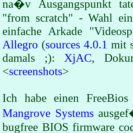
na�v Ausgangspunkt tat
"from scratch" - Wahl ein
einfache Arkade "Videosp
Allegro
(
sources 4.0.1
mit s
damals ;):
XjAC
, Doku
<
screenshots
>
Ich habe einen FreeBio
Mangrove Systems
ausgef�h
bugfree BIOS firmware cod