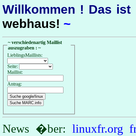
Willkommen ! Das ist
webhaus!
~
~ verschiedenartig Maillist
auszugraben : ~
LieblingsMaillists:
Seite:
Maillist:
Antrag:
News �ber:
linuxfr.org
f