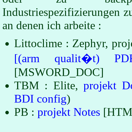
Industriespezifizierungen z
an denen ich arbeite :
Littoclime : Zephyr, pr
[(arm qualit�t) PD
[MSWORD_DOC]
TBM : Elite,
projekt 
BDI config
)
PB :
projekt Notes
[HTM